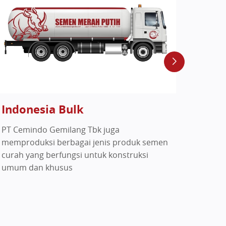
Indonesia Bulk
ULT
PT Cemindo Gemilang Tbk juga
ULTRAM
memproduksi berbagai jenis produk semen
Silika
curah yang berfungsi untuk konstruksi
untuk 
umum dan khusus
yang d